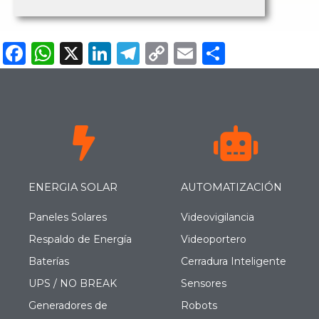
F
W
X
Li
T
C
E
C
a
h
n
el
o
m
o
c
a
k
e
p
ai
m
e
ts
e
g
y
l
p
b
A
dI
ra
Li
ar
o
p
n
m
n
ti
o
p
k
r
ENERGIA SOLAR
AUTOMATIZACIÓN
k
Paneles Solares
Videovigilancia
Respaldo de Energía
Videoportero
Baterías
Cerradura Inteligente
UPS / NO BREAK
Sensores
Generadores de
Robots