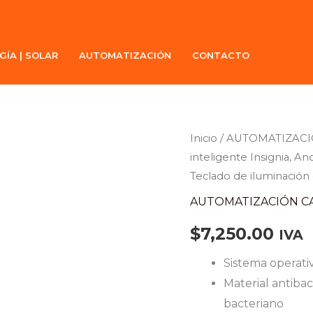
GÍA | SOLAR
AUTOMATIZACIÓN
CONTACTO
Videoteléfono
Inicio
/
AUTOMATIZACI
inteligente Insignia, And
IP
Teclado de iluminación c
inteligente
Insignia,
AUTOMATIZACIÓN CA
Android
$
7,250.00
IVA
9.0,
20
Sistema operati
líneas
Material antiba
SIP,
bacteriano