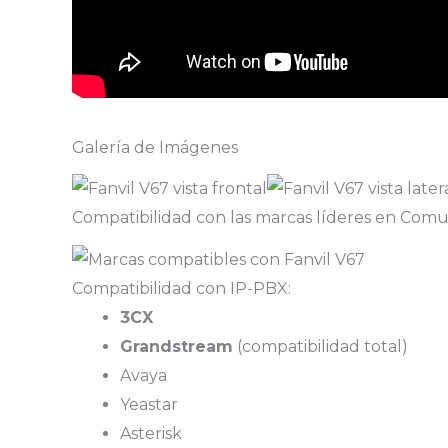
Galería de Imágenes
Compatibilidad con las marcas líderes en Comu
Compatibilidad con IP-PBX:
3CX
Grandstream
(compatibilidad total)
Avaya
Yeastar
Asterisk