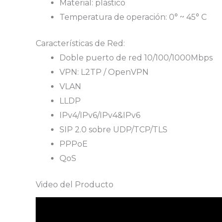
Material: plástico
Temperatura de operación: 0° ~ 45° C
Características de Red:
Doble puerto de red 10/100/1000Mbps
VPN: L2TP / OpenVPN
VLAN
LLDP
IPv4/IPv6/IPv4&IPv6
SIP 2.0 sobre UDP/TCP/TLS
PPPoE
QoS
Video del Producto