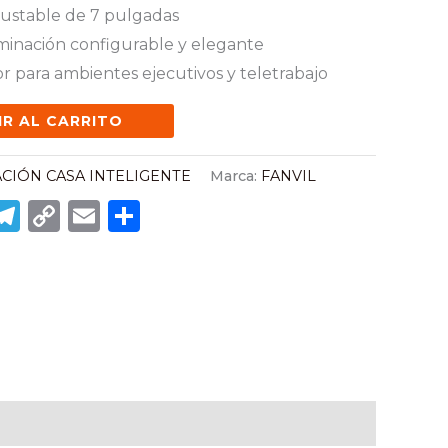
ajustable de 7 pulgadas
minación configurable y elegante
r para ambientes ejecutivos y teletrabajo
IR AL CARRITO
CIÓN CASA INTELIGENTE
Marca:
FANVIL
k
sApp
inkedIn
Telegram
Copy
Email
Compartir
Link